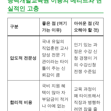
능력개발교육원 이용의 메리트와 현
실적인 고충
좋은 점 (여기
아쉬운 점 (각
구분
가는 이유)
오해야 할 것)
국내 유일의
인기 있는 과
직업훈련 교사
정은 수강 신
양성 전문 기
압도적 전문성
청 경쟁이 거
관이라는 타이
의 수강신청
틀이 주는 신
전쟁 수준임
뢰감이 큼
국비 지원 혜
교육 과정이
택이 많아 자
꽤 타이트해서
부담금이 적거
합리적 비용
직장과 병행하
나 아예 없는
려면 잠을 줄