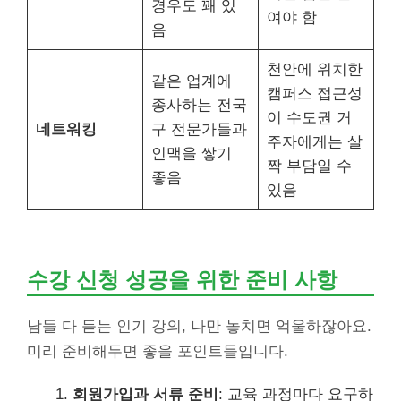
경우도 꽤 있
여야 함
음
천안에 위치한
같은 업계에
캠퍼스 접근성
종사하는 전국
이 수도권 거
네트워킹
구 전문가들과
주자에게는 살
인맥을 쌓기
짝 부담일 수
좋음
있음
수강 신청 성공을 위한 준비 사항
남들 다 듣는 인기 강의, 나만 놓치면 억울하잖아요.
미리 준비해두면 좋을 포인트들입니다.
회원가입과 서류 준비
: 교육 과정마다 요구하