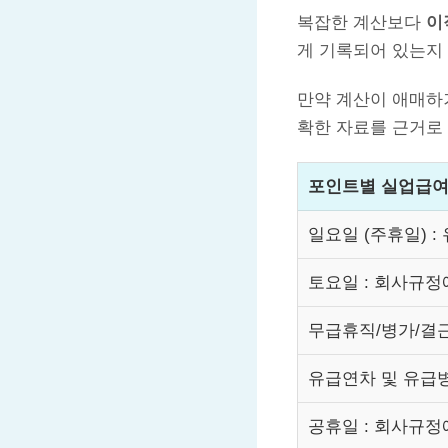
복잡한 계산보다
이
게 기록되어 있는지 
만약 계산이 애매하
확한 자료를 근거로
포인트별 실업급여 
일요일 (주휴일) :
토요일 : 회사규정
무급휴직/병가/결근
유급연차 및 유급병
공휴일 : 회사규정