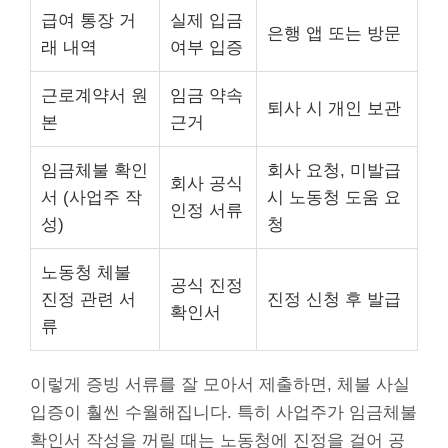
급여 통장 거
실제 입금
은행 앱 또는 방문
래 내역
여부 입증
근로계약서 원
임금 약속
퇴사 시 개인 보관
본
근거
임금체불 확인
회사 요청, 미발급
회사 공식
서 (사업주 작
시 노동청 도움 요
인정 서류
성)
청
노동청 체불
공식 진정
진정 관련 서
진정 신청 후 발급
확인서
류
이렇게 증빙 서류를 잘 모아서 제출하면, 체불 사실
입증이 훨씬 수월해집니다. 특히 사업주가 임금체불
확인서 작성을 꺼릴 때는 노동청에 진정을 걸어 공