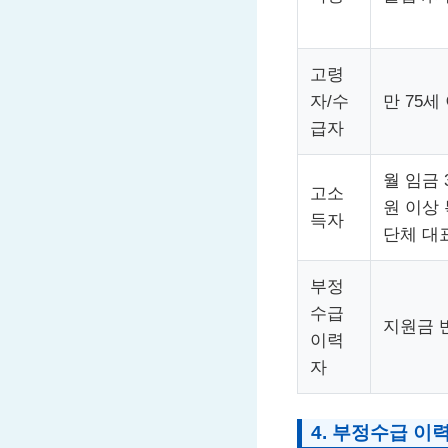
고령
자/수
만 75세
급자
월 임금 
고소
원 이상
득자
단체 대
부정
수급
지원금 
이력
자
4. 부정수급 이