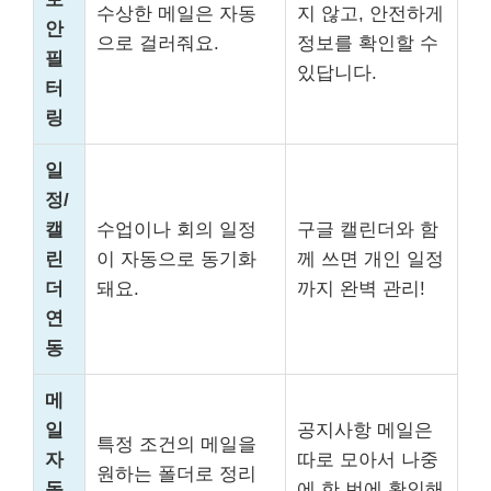
수상한 메일은 자동
지 않고, 안전하게
안
으로 걸러줘요.
정보를 확인할 수
필
있답니다.
터
링
일
정/
캘
수업이나 회의 일정
구글 캘린더와 함
린
이 자동으로 동기화
께 쓰면 개인 일정
더
돼요.
까지 완벽 관리!
연
동
메
일
공지사항 메일은
특정 조건의 메일을
자
따로 모아서 나중
원하는 폴더로 정리
동
에 한 번에 확인해