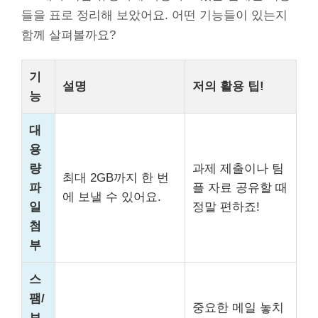
들을 표로 정리해 보았어요. 어떤 기능들이 있는지
함께 살펴볼까요?
기
설명
저의 활용 팁!
능
대
용
량
과제 제출이나 팀
최대 2GB까지 한 번
파
플 자료 공유할 때
에 보낼 수 있어요.
일
정말 편하죠!
첨
부
스
팸/
중요한 메일 놓치
보