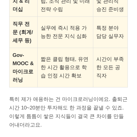
치 & 리
립, 조직 관리 및 미래
및 관리직
더십
전략 수립
승진 준비생
직무 전
실무에 즉시 적용 가
특정 분야
문 (회계/
능한 전문 지식 심화
담당 실무자
세무 등)
Gov-
짧은 클립 형태, 유연
시간이 부족
MOOC &
한 시간 활용으로 학
한 모든 공
마이크로
습 인정 시간 확보
직자
러닝
특히 제가 애용하는 건 마이크로러닝이에요. 출퇴근
시간 10~20분만 투자해도 한 과정을 끝낼 수 있죠.
이렇게 틈틈이 쌓은 지식들이 결국 큰 차이를 만들
어내더라고요.